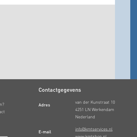
Contactgegevens
van der Kunstraat 10
Adres
en?
4251 LN Werkendam
act
Nederland
info@kmtservices.nl
E-mail
www.kmtshop.nl