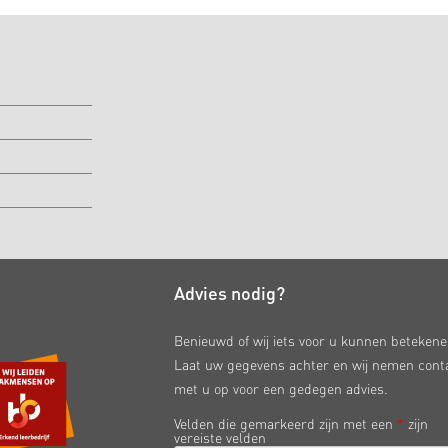
Advies nodig?
Benieuwd of wij iets voor u kunnen beteken
Laat uw gegevens achter en wij nemen cont
met u op voor een gedegen advies.
Velden die gemarkeerd zijn met een
*
zijn
vereiste velden