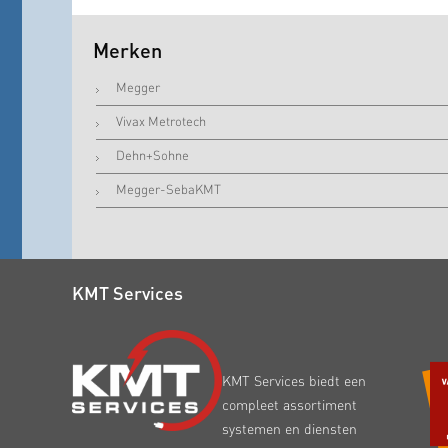
Merken
Megger
Vivax Metrotech
Dehn+Sohne
Megger-SebaKMT
KMT Services
KMT Services biedt een
compleet assortiment
systemen en diensten