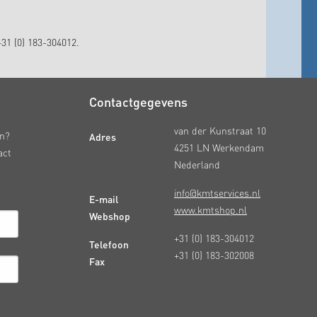
31 (0) 183-304012.
Contactgegevens
van der Kunstraat 10
Adres
en?
4251 LN Werkendam
act
Nederland
info@kmtservices.nl
E-mail
www.kmtshop.nl
Webshop
+31 (0) 183-304012
Telefoon
+31 (0) 183-302008
Fax