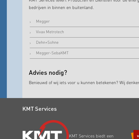
KMT Services levert Producten en Diensten voor de energ
bedrijven in binnen en buitenland.
Megger
Vivax Metrotech
Dehn+Sohne
Megger-SebaKMT
Advies nodig?
Benieuwd of wij iets voor u kunnen betekenen? Wij denk
KMT Services
KMT Services biedt een