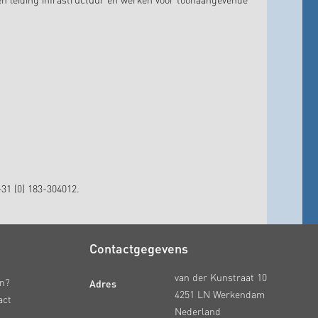
en leiding infrastructuur en werken voor toonaangevende
31 (0) 183-304012.
Contactgegevens
van der Kunstraat 10
Adres
en?
4251 LN Werkendam
act
Nederland