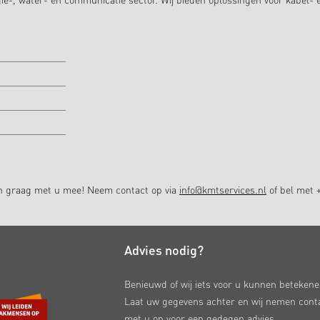
ie-, water- en communicatie sector. Wij bieden oplossingen voor kabel- 
en graag met u mee! Neem contact op via
info@kmtservices.nl
of bel met +
Advies nodig?
Benieuwd of wij iets voor u kunnen beteken
Laat uw gegevens achter en wij nemen cont
met u op voor een gedegen advies.