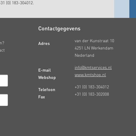
31 (0) 183-304012.
Contactgegevens
van der Kunstraat 10
Adres
en?
4251 LN Werkendam
act
Nederland
info@kmtservices.nl
E-mail
www.kmtshop.nl
Webshop
+31 (0) 183-304012
Telefoon
+31 (0) 183-302008
Fax