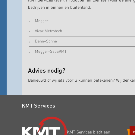
KMT Services levert Producten en Diensten voor de energ
bedrijven in binnen en buitenland.
Megger
Vivax Metrotech
Dehn+Sohne
Megger-SebaKMT
Advies nodig?
Benieuwd of wij iets voor u kunnen betekenen? Wij denk
KMT Services
KMT Services biedt een