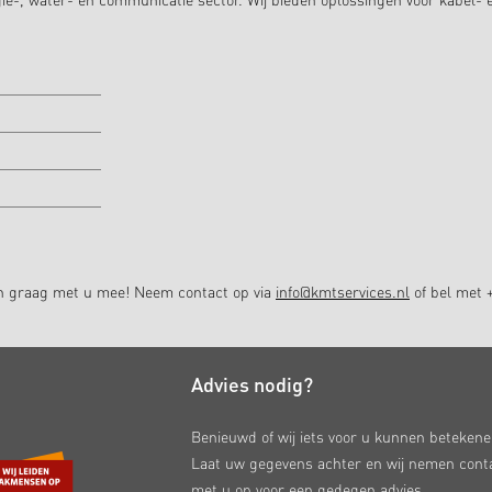
ie-, water- en communicatie sector. Wij bieden oplossingen voor kabel- 
en graag met u mee! Neem contact op via
info@kmtservices.nl
of bel met +
Advies nodig?
Benieuwd of wij iets voor u kunnen beteken
Laat uw gegevens achter en wij nemen cont
met u op voor een gedegen advies.