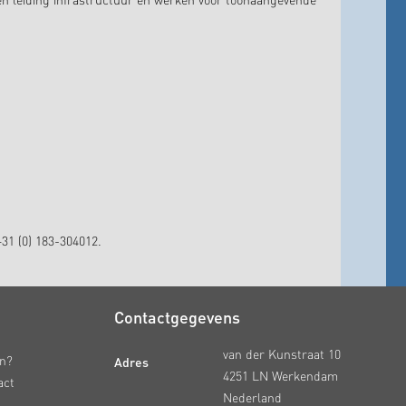
en leiding infrastructuur en werken voor toonaangevende
31 (0) 183-304012.
Contactgegevens
van der Kunstraat 10
Adres
en?
4251 LN Werkendam
act
Nederland