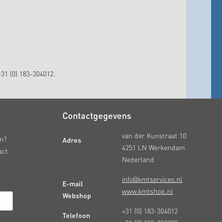
31 (0) 183-304012.
Contactgegevens
van der Kunstraat 10
Adres
en?
4251 LN Werkendam
act
Nederland
info@kmtservices.nl
E-mail
www.kmtshop.nl
Webshop
+31 (0) 183-304012
Telefoon