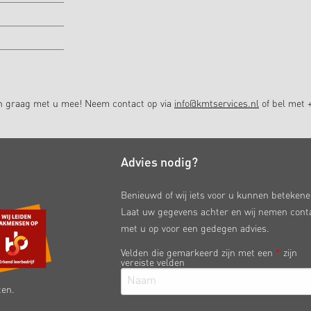
en graag met u mee! Neem contact op via
info@kmtservices.nl
of bel met +
Advies nodig?
Benieuwd of wij iets voor u kunnen beteken
Laat uw gegevens achter en wij nemen cont
met u op voor een gedegen advies.
Velden die gemarkeerd zijn met een
*
zijn
vereiste velden
ten.