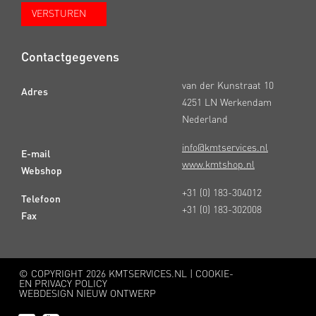
Contactgegevens
van der Kunstraat 10
Adres
4251 LN Werkendam
Nederland
info@kmtservices.nl
E-mail
www.kmtshop.nl
Webshop
+31 (0) 183-304012
Telefoon
+31 (0) 183-302008
Fax
© COPYRIGHT
2026 KMTSERVICES.NL |
COOKIE-
EN PRIVACY POLICY
WEBDESIGN NIEUW ONTWERP