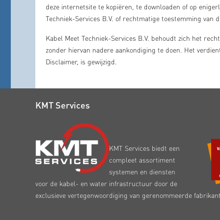
deze internetsite te kopiëren, te downloaden of op enige
Techniek-Services B.V. of rechtmatige toestemming van d
Kabel Meet Techniek-Services B.V. behoudt zich het recht v
zonder hiervan nadere aankondiging te doen. Het verdient 
Disclaimer, is gewijzigd.
KMT Services
KMT Services biedt een
compleet assortiment
systemen en diensten
voor de kabel- en water infrastructuur door de
exclusieve vertegenwoordiging van gerenommeerde fabrikan