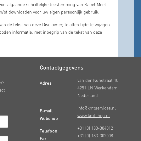
r voorafgaande schriftelijke toestemming van Kabel Meet
n/of downloaden voor uw eigen persoonlijk gebruik.
n de tekst van deze Disclaimer, te allen tijde te wijzigen
eboden informatie, met inbegrip van de tekst van deze
Contactgegevens
van der Kunstraat 10
Adres
en?
4251 LN Werkendam
act
Nederland
info@kmtservices.nl
E-mail
www.kmtshop.nl
Webshop
+31 (0) 183-304012
Telefoon
+31 (0) 183-302008
Fax