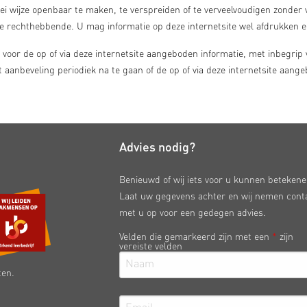
rlei wijze openbaar te maken, te verspreiden of te verveelvoudigen zonde
e rechthebbende. U mag informatie op deze internetsite wel afdrukken e
oor de op of via deze internetsite aangeboden informatie, met inbegrip va
aanbeveling periodiek na te gaan of de op of via deze internetsite aang
Advies nodig?
Benieuwd of wij iets voor u kunnen beteken
Laat uw gegevens achter en wij nemen cont
met u op voor een gedegen advies.
Velden die gemarkeerd zijn met een
*
zijn
vereiste velden
ten.