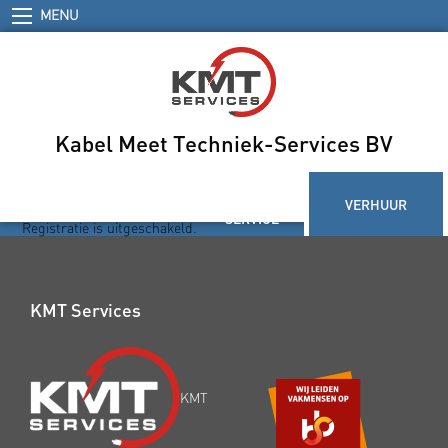
MENU
Kabel Meet Techniek-Services BV
TRAINING
PRODUCTEN
DIENSTEN
&
VERHUUR
& SHOP
SERVICE
Registratie is uitgeschakeld.
KMT Services
KMT