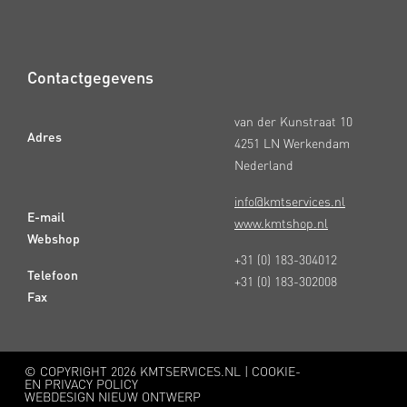
Contactgegevens
van der Kunstraat 10
Adres
4251 LN Werkendam
Nederland
info@kmtservices.nl
E-mail
www.kmtshop.nl
Webshop
+31 (0) 183-304012
Telefoon
+31 (0) 183-302008
Fax
© COPYRIGHT
2026 KMTSERVICES.NL |
COOKIE-
EN PRIVACY POLICY
WEBDESIGN NIEUW ONTWERP