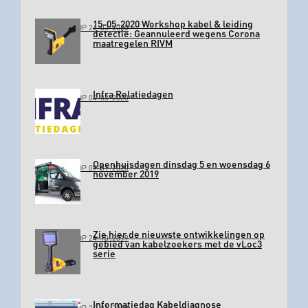
15-05-2020 Workshop kabel & leiding
GEPLAATST OP 26-03-2020
detectie: Geannuleerd wegens Corona
maatregelen RIVM
Infra Relatiedagen
GEPLAATST OP 04-03-2020
Openhuisdagen dinsdag 5 en woensdag 6
GEPLAATST OP 09-01-2020
november 2019
Zie hier de nieuwste ontwikkelingen op
GEPLAATST OP 24-10-2019
gebied van kabelzoekers met de vLoc3
serie
Informatiedag Kabeldiagnose