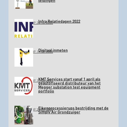
leidingen
Infra Relatiedagen 2022
GEPLAATST OP 26-10-2022
Digitaal inmeten
GEPLAATST OP 11-03-2022
KMT Services start vanaf 1 april als
GEPLAATST OP 11-03-2022
geautoriseerd distributeur van het
Megger substation test equipment
portfolio
Eikenprocessierups bestrijding met de
GEPLAATST OP 31-03-2020
Simply Air Grondzuiger