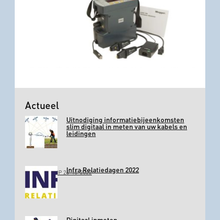
Actueel
Uitnodiging informatiebijeenkomsten
slim digitaal in meten van uw kabels en
leidingen
Infra Relatiedagen 2022
GEPLAATST OP 26-10-2022
Digitaal inmeten