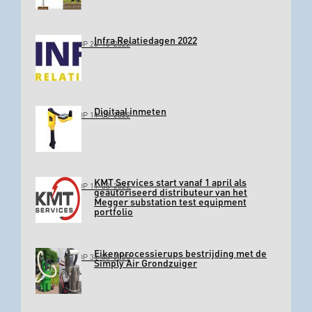
Infra Relatiedagen 2022
GEPLAATST OP 26-10-2022
Digitaal inmeten
GEPLAATST OP 11-03-2022
KMT Services start vanaf 1 april als
GEPLAATST OP 11-03-2022
geautoriseerd distributeur van het
Megger substation test equipment
portfolio
Eikenprocessierups bestrijding met de
GEPLAATST OP 31-03-2020
Simply Air Grondzuiger