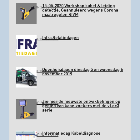
15-05-2020 Workshop kabel & leiding
GEPLAATST OP 26-03-2020
detectie: Geannuleerd wegens Corona
maatregelen RIVM
Infra Relatiedagen
GEPLAATST OP 04-03-2020
Openhuisdagen dinsdag 5 en woensdag 6
GEPLAATST OP 09-01-2020
november 2019
Zie hier de nieuwste ontwikkelingen op
GEPLAATST OP 24-10-2019
gebied van kabelzoekers met de vLoc3
serie
Informatiedag Kabeldiagnose
GEPLAATST OP 24-01-2019