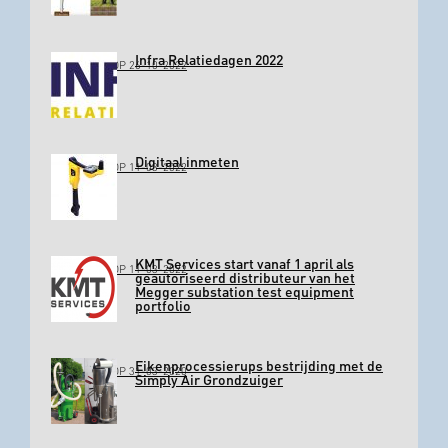
Infra Relatiedagen 2022
GEPLAATST OP 26-10-2022
Digitaal inmeten
GEPLAATST OP 11-03-2022
KMT Services start vanaf 1 april als
GEPLAATST OP 11-03-2022
geautoriseerd distributeur van het
Megger substation test equipment
portfolio
Eikenprocessierups bestrijding met de
GEPLAATST OP 31-03-2020
Simply Air Grondzuiger