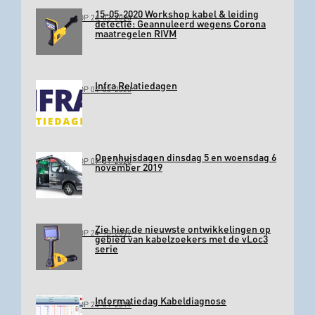
15-05-2020 Workshop kabel & leiding
GEPLAATST OP 26-03-2020
detectie: Geannuleerd wegens Corona
maatregelen RIVM
Infra Relatiedagen
GEPLAATST OP 04-03-2020
Openhuisdagen dinsdag 5 en woensdag 6
GEPLAATST OP 09-01-2020
november 2019
Zie hier de nieuwste ontwikkelingen op
GEPLAATST OP 24-10-2019
gebied van kabelzoekers met de vLoc3
serie
Informatiedag Kabeldiagnose
GEPLAATST OP 24-01-2019