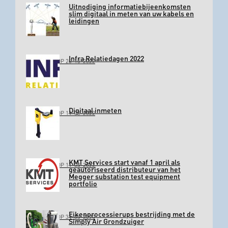
Uitnodiging informatiebijeenkomsten
slim digitaal in meten van uw kabels en
leidingen
Infra Relatiedagen 2022
GEPLAATST OP 26-10-2022
Digitaal inmeten
GEPLAATST OP 11-03-2022
KMT Services start vanaf 1 april als
GEPLAATST OP 11-03-2022
geautoriseerd distributeur van het
Megger substation test equipment
portfolio
Eikenprocessierups bestrijding met de
GEPLAATST OP 31-03-2020
Simply Air Grondzuiger