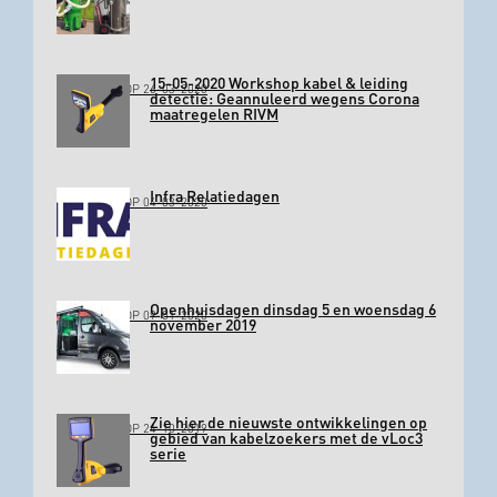
15-05-2020 Workshop kabel & leiding
GEPLAATST OP 26-03-2020
detectie: Geannuleerd wegens Corona
maatregelen RIVM
Infra Relatiedagen
GEPLAATST OP 04-03-2020
Openhuisdagen dinsdag 5 en woensdag 6
GEPLAATST OP 09-01-2020
november 2019
Zie hier de nieuwste ontwikkelingen op
GEPLAATST OP 24-10-2019
gebied van kabelzoekers met de vLoc3
serie