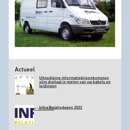
Actueel
Uitnodiging informatiebijeenkomsten
slim digitaal in meten van uw kabels en
leidingen
Infra Relatiedagen 2022
GEPLAATST OP 26-10-2022