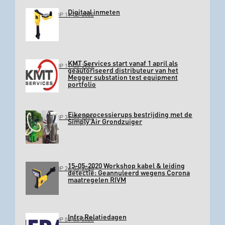
Digitaal inmeten
GEPLAATST OP 11-03-2022
KMT Services start vanaf 1 april als
GEPLAATST OP 11-03-2022
geautoriseerd distributeur van het
Megger substation test equipment
portfolio
Eikenprocessierups bestrijding met de
GEPLAATST OP 31-03-2020
Simply Air Grondzuiger
15-05-2020 Workshop kabel & leiding
GEPLAATST OP 26-03-2020
detectie: Geannuleerd wegens Corona
maatregelen RIVM
Infra Relatiedagen
GEPLAATST OP 04-03-2020