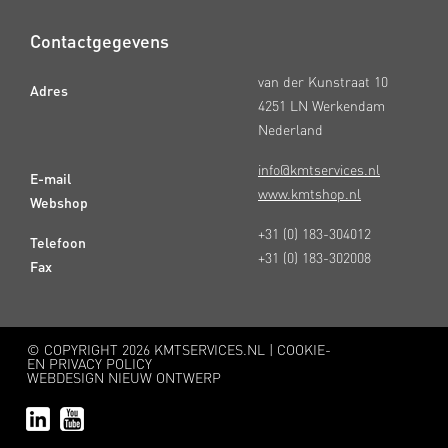
Contactgegevens
van der Kunstraat 10
Adres
4251 LN Werkendam
Nederland
info@kmtservices.nl
E-mail
www.kmtshop.nl
Webshop
+31 (0) 183-304012
Telefoon
+31 (0) 183-302008
Fax
© COPYRIGHT
2026 KMTSERVICES.NL |
COOKIE-
EN PRIVACY POLICY
WEBDESIGN NIEUW ONTWERP