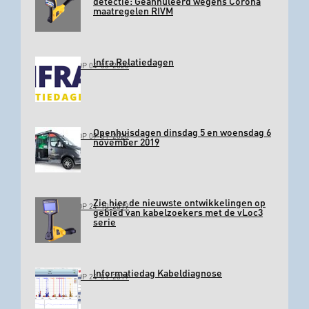
detectie: Geannuleerd wegens Corona
maatregelen RIVM
Infra Relatiedagen
GEPLAATST OP 04-03-2020
Openhuisdagen dinsdag 5 en woensdag 6
GEPLAATST OP 09-01-2020
november 2019
Zie hier de nieuwste ontwikkelingen op
GEPLAATST OP 24-10-2019
gebied van kabelzoekers met de vLoc3
serie
Informatiedag Kabeldiagnose
GEPLAATST OP 24-01-2019