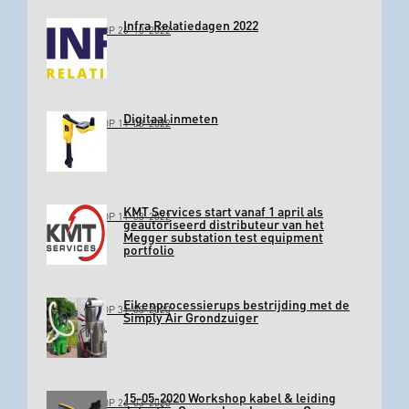
Infra Relatiedagen 2022
GEPLAATST OP 26-10-2022
Digitaal inmeten
GEPLAATST OP 11-03-2022
KMT Services start vanaf 1 april als
GEPLAATST OP 11-03-2022
geautoriseerd distributeur van het
Megger substation test equipment
portfolio
Eikenprocessierups bestrijding met de
GEPLAATST OP 31-03-2020
Simply Air Grondzuiger
15-05-2020 Workshop kabel & leiding
GEPLAATST OP 26-03-2020