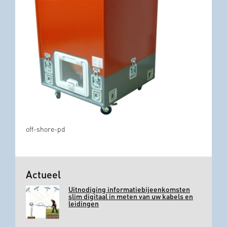
off-shore-pd
Actueel
Uitnodiging informatiebijeenkomsten
slim digitaal in meten van uw kabels en
leidingen